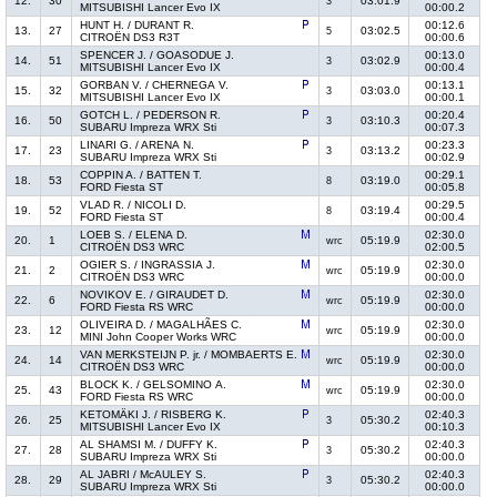
12.
30
03:01.9
3
MITSUBISHI Lancer Evo IX
00:00.2
HUNT H. / DURANT R.
00:12.6
13.
27
03:02.5
5
CITROËN DS3 R3T
00:00.6
SPENCER J. / GOASODUE J.
00:13.0
14.
51
03:02.9
3
MITSUBISHI Lancer Evo IX
00:00.4
GORBAN V. / CHERNEGA V.
00:13.1
15.
32
03:03.0
3
MITSUBISHI Lancer Evo IX
00:00.1
GOTCH L. / PEDERSON R.
00:20.4
16.
50
03:10.3
3
SUBARU Impreza WRX Sti
00:07.3
LINARI G. / ARENA N.
00:23.3
17.
23
03:13.2
3
SUBARU Impreza WRX Sti
00:02.9
COPPIN A. / BATTEN T.
00:29.1
18.
53
03:19.0
8
FORD Fiesta ST
00:05.8
VLAD R. / NICOLI D.
00:29.5
19.
52
03:19.4
8
FORD Fiesta ST
00:00.4
LOEB S. / ELENA D.
02:30.0
20.
1
05:19.9
wrc
CITROËN DS3 WRC
02:00.5
OGIER S. / INGRASSIA J.
02:30.0
21.
2
05:19.9
wrc
CITROËN DS3 WRC
00:00.0
NOVIKOV E. / GIRAUDET D.
02:30.0
22.
6
05:19.9
wrc
FORD Fiesta RS WRC
00:00.0
OLIVEIRA D. / MAGALHÃES C.
02:30.0
23.
12
05:19.9
wrc
MINI John Cooper Works WRC
00:00.0
VAN MERKSTEIJN P. jr. / MOMBAERTS E.
02:30.0
24.
14
05:19.9
wrc
CITROËN DS3 WRC
00:00.0
BLOCK K. / GELSOMINO A.
02:30.0
25.
43
05:19.9
wrc
FORD Fiesta RS WRC
00:00.0
KETOMÄKI J. / RISBERG K.
02:40.3
26.
25
05:30.2
3
MITSUBISHI Lancer Evo IX
00:10.3
AL SHAMSI M. / DUFFY K.
02:40.3
27.
28
05:30.2
3
SUBARU Impreza WRX Sti
00:00.0
AL JABRI / McAULEY S.
02:40.3
28.
29
05:30.2
3
SUBARU Impreza WRX Sti
00:00.0