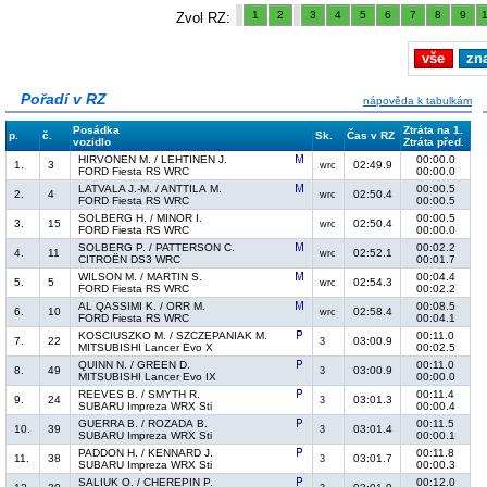
1
2
3
4
5
6
7
8
9
Zvol RZ:
vše
zn
Pořadí v RZ
nápověda k tabulkám
Posádka
Ztráta na 1.
p.
č.
Sk.
Čas v RZ
vozidlo
Ztráta před.
HIRVONEN M. / LEHTINEN J.
00:00.0
1.
3
02:49.9
wrc
FORD Fiesta RS WRC
00:00.0
LATVALA J.-M. / ANTTILA M.
00:00.5
2.
4
02:50.4
wrc
FORD Fiesta RS WRC
00:00.5
SOLBERG H. / MINOR I.
00:00.5
3.
15
02:50.4
wrc
FORD Fiesta RS WRC
00:00.0
SOLBERG P. / PATTERSON C.
00:02.2
4.
11
02:52.1
wrc
CITROËN DS3 WRC
00:01.7
WILSON M. / MARTIN S.
00:04.4
5.
5
02:54.3
wrc
FORD Fiesta RS WRC
00:02.2
AL QASSIMI K. / ORR M.
00:08.5
6.
10
02:58.4
wrc
FORD Fiesta RS WRC
00:04.1
KOSCIUSZKO M. / SZCZEPANIAK M.
00:11.0
7.
22
03:00.9
3
MITSUBISHI Lancer Evo X
00:02.5
QUINN N. / GREEN D.
00:11.0
8.
49
03:00.9
3
MITSUBISHI Lancer Evo IX
00:00.0
REEVES B. / SMYTH R.
00:11.4
9.
24
03:01.3
3
SUBARU Impreza WRX Sti
00:00.4
GUERRA B. / ROZADA B.
00:11.5
10.
39
03:01.4
3
SUBARU Impreza WRX Sti
00:00.1
PADDON H. / KENNARD J.
00:11.8
11.
38
03:01.7
3
SUBARU Impreza WRX Sti
00:00.3
SALIUK O. / CHEREPIN P.
00:12.0