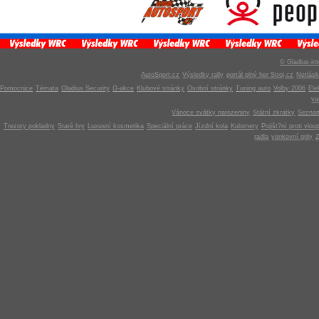
© Gladius-int
AutoSport.cz
Výsledky rally
portál plný her Stroj.cz
Netlás
Pomocnice
Témata
Gladius Security
G-akce
Klubové stránky
Osobní stránky
Tuning auto
Volby 2006
Ele
v
Vánoce svátky narozeniny
Státní zkratky
Seznam
Trezory pokladny
Staré hry
Luxusní kosmetika
Speciální práce
Jízdní kola
Kulomety
Pojišt?ní proti vlou
radla
venkovní grily