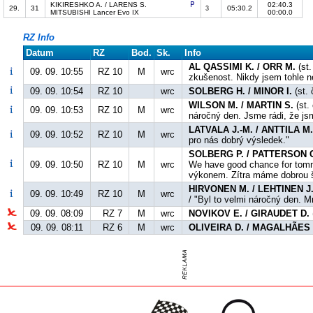
KIKIRESHKO A. / LARENS S.
02:40.3
29.
31
05:30.2
3
MITSUBISHI Lancer Evo IX
00:00.0
RZ Info
Datum
RZ
Bod.
Sk.
Info
AL QASSIMI K. / ORR M.
(st.
09. 09. 10:55
RZ 10
M
wrc
zkušenost. Nikdy jsem tohle ne
09. 09. 10:54
RZ 10
wrc
SOLBERG H. / MINOR I.
(st. 
WILSON M. / MARTIN S.
(st. 
09. 09. 10:53
RZ 10
M
wrc
náročný den. Jsme rádi, že js
LATVALA J.-M. / ANTTILA M
09. 09. 10:52
RZ 10
M
wrc
pro nás dobrý výsledek."
SOLBERG P. / PATTERSON 
09. 09. 10:50
RZ 10
M
wrc
We have good chance for tommo
výkonem. Zítra máme dobrou š
HIRVONEN M. / LEHTINEN J
09. 09. 10:49
RZ 10
M
wrc
/ "Byl to velmi náročný den. M
09. 09. 08:09
RZ 7
M
wrc
NOVIKOV E. / GIRAUDET D.
09. 09. 08:11
RZ 6
M
wrc
OLIVEIRA D. / MAGALHÃES 