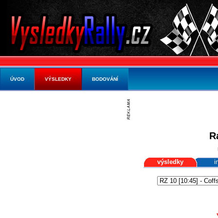
ÚVOD
VÝSLEDKY
BODOVÁNÍ
R
výsledky
i