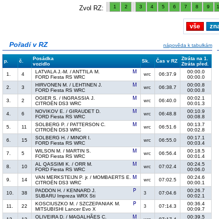
1
2
3
4
5
6
7
8
9
Zvol RZ:
vše
zn
Pořadí v RZ
nápověda k tabulkám
Posádka
Ztráta na 1.
p.
č.
Sk.
Čas v RZ
vozidlo
Ztráta před.
LATVALA J.-M. / ANTTILA M.
00:00.0
1.
4
06:37.9
wrc
FORD Fiesta RS WRC
00:00.0
HIRVONEN M. / LEHTINEN J.
00:00.8
2.
3
06:38.7
wrc
FORD Fiesta RS WRC
00:00.8
OGIER S. / INGRASSIA J.
00:02.1
3.
2
06:40.0
wrc
CITROËN DS3 WRC
00:01.3
NOVIKOV E. / GIRAUDET D.
00:10.9
4.
6
06:48.8
wrc
FORD Fiesta RS WRC
00:08.8
SOLBERG P. / PATTERSON C.
00:13.7
5.
11
06:51.6
wrc
CITROËN DS3 WRC
00:02.8
SOLBERG H. / MINOR I.
00:17.1
6.
15
06:55.0
wrc
FORD Fiesta RS WRC
00:03.4
WILSON M. / MARTIN S.
00:18.5
7.
5
06:56.4
wrc
FORD Fiesta RS WRC
00:01.4
AL QASSIMI K. / ORR M.
00:24.5
8.
10
07:02.4
wrc
FORD Fiesta RS WRC
00:06.0
VAN MERKSTEIJN P. jr. / MOMBAERTS E.
00:24.6
9.
14
07:02.5
wrc
CITROËN DS3 WRC
00:00.1
PADDON H. / KENNARD J.
00:26.7
10.
38
07:04.6
3
SUBARU Impreza WRX Sti
00:02.1
KOSCIUSZKO M. / SZCZEPANIAK M.
00:36.4
11.
22
07:14.3
3
MITSUBISHI Lancer Evo X
00:09.7
OLIVEIRA D. / MAGALHÃES C.
00:39.5