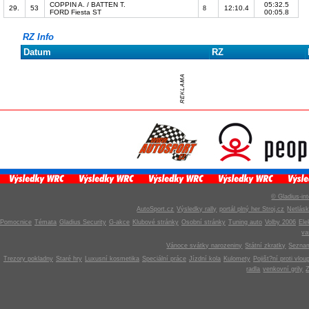
COPPIN A. / BATTEN T.
05:32.5
29.
53
12:10.4
8
FORD Fiesta ST
00:05.8
RZ Info
Datum
RZ
© Gladius-int
AutoSport.cz
Výsledky rally
portál plný her Stroj.cz
Netlás
Pomocnice
Témata
Gladius Security
G-akce
Klubové stránky
Osobní stránky
Tuning auto
Volby 2006
Ele
v
Vánoce svátky narozeniny
Státní zkratky
Seznam
Trezory pokladny
Staré hry
Luxusní kosmetika
Speciální práce
Jízdní kola
Kulomety
Pojišt?ní proti vlou
radla
venkovní grily