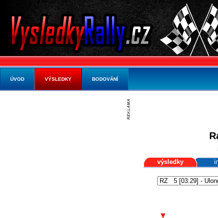
ÚVOD
VÝSLEDKY
BODOVÁNÍ
R
výsledky
i