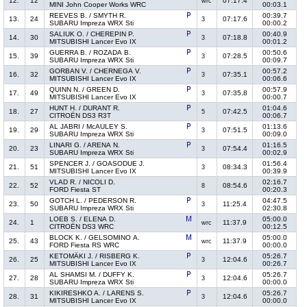
12.
12
07:17.4
wrc
MINI John Cooper Works WRC
00:03.1
REEVES B. / SMYTH R.
00:39.7
13.
24
07:17.6
3
SUBARU Impreza WRX Sti
00:00.2
SALIUK O. / CHEREPIN P.
00:40.9
14.
30
07:18.8
3
MITSUBISHI Lancer Evo IX
00:01.2
GUERRA B. / ROZADA B.
00:50.6
15.
39
07:28.5
3
SUBARU Impreza WRX Sti
00:09.7
GORBAN V. / CHERNEGA V.
00:57.2
16.
32
07:35.1
3
MITSUBISHI Lancer Evo IX
00:06.6
QUINN N. / GREEN D.
00:57.9
17.
49
07:35.8
3
MITSUBISHI Lancer Evo IX
00:00.7
HUNT H. / DURANT R.
01:04.6
18.
27
07:42.5
5
CITROËN DS3 R3T
00:06.7
AL JABRI / McAULEY S.
01:13.6
19.
29
07:51.5
3
SUBARU Impreza WRX Sti
00:09.0
LINARI G. / ARENA N.
01:16.5
20.
23
07:54.4
3
SUBARU Impreza WRX Sti
00:02.9
SPENCER J. / GOASODUE J.
01:56.4
21.
51
08:34.3
3
MITSUBISHI Lancer Evo IX
00:39.9
VLAD R. / NICOLI D.
02:16.7
22.
52
08:54.6
8
FORD Fiesta ST
00:20.3
GOTCH L. / PEDERSON R.
04:47.5
23.
50
11:25.4
3
SUBARU Impreza WRX Sti
02:30.8
LOEB S. / ELENA D.
05:00.0
24.
1
11:37.9
wrc
CITROËN DS3 WRC
00:12.5
BLOCK K. / GELSOMINO A.
05:00.0
25.
43
11:37.9
wrc
FORD Fiesta RS WRC
00:00.0
KETOMÄKI J. / RISBERG K.
05:26.7
26.
25
12:04.6
3
MITSUBISHI Lancer Evo IX
00:26.7
AL SHAMSI M. / DUFFY K.
05:26.7
27.
28
12:04.6
3
SUBARU Impreza WRX Sti
00:00.0
KIKIRESHKO A. / LARENS S.
05:26.7
28.
31
12:04.6
3
MITSUBISHI Lancer Evo IX
00:00.0