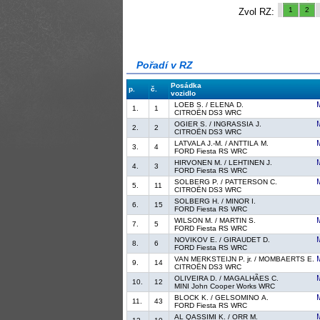
1
2
Zvol RZ:
Pořadí v RZ
Posádka
p.
č.
vozidlo
LOEB S. / ELENA D.
1.
1
CITROËN DS3 WRC
OGIER S. / INGRASSIA J.
2.
2
CITROËN DS3 WRC
LATVALA J.-M. / ANTTILA M.
3.
4
FORD Fiesta RS WRC
HIRVONEN M. / LEHTINEN J.
4.
3
FORD Fiesta RS WRC
SOLBERG P. / PATTERSON C.
5.
11
CITROËN DS3 WRC
SOLBERG H. / MINOR I.
6.
15
FORD Fiesta RS WRC
WILSON M. / MARTIN S.
7.
5
FORD Fiesta RS WRC
NOVIKOV E. / GIRAUDET D.
8.
6
FORD Fiesta RS WRC
VAN MERKSTEIJN P. jr. / MOMBAERTS E.
9.
14
CITROËN DS3 WRC
OLIVEIRA D. / MAGALHÃES C.
10.
12
MINI John Cooper Works WRC
BLOCK K. / GELSOMINO A.
11.
43
FORD Fiesta RS WRC
AL QASSIMI K. / ORR M.