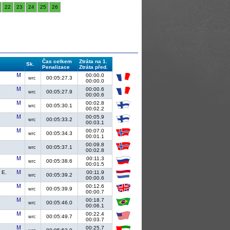
22
23
24
25
26
Čas celkem
Ztráta na 1.
Sk.
Penalizace
Ztráta před.
00:00.0
00:05:27.3
wrc
00:00.0
00:00.6
00:05:27.9
wrc
00:00.6
00:02.8
00:05:30.1
wrc
00:02.2
00:05.9
00:05:33.2
wrc
00:03.1
00:07.0
00:05:34.3
wrc
00:01.1
00:09.8
00:05:37.1
wrc
00:02.8
00:11.3
00:05:38.6
wrc
00:01.5
 E.
00:11.9
00:05:39.2
wrc
00:00.6
00:12.6
00:05:39.9
wrc
00:00.7
00:18.7
00:05:46.0
wrc
00:06.1
00:22.4
00:05:49.7
wrc
00:03.7
00:25.7