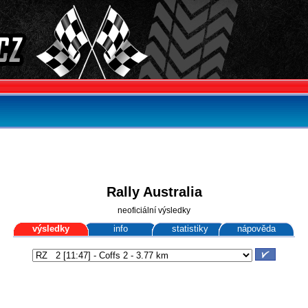
Rally Australia
neoficiální výsledky
výsledky
info
statistiky
nápověda