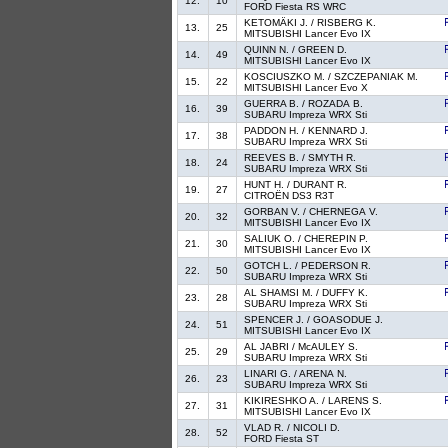
12.
10
FORD Fiesta RS WRC
KETOMÄKI J. / RISBERG K.
13.
25
MITSUBISHI Lancer Evo IX
QUINN N. / GREEN D.
14.
49
MITSUBISHI Lancer Evo IX
KOSCIUSZKO M. / SZCZEPANIAK M.
15.
22
MITSUBISHI Lancer Evo X
GUERRA B. / ROZADA B.
16.
39
SUBARU Impreza WRX Sti
PADDON H. / KENNARD J.
17.
38
SUBARU Impreza WRX Sti
REEVES B. / SMYTH R.
18.
24
SUBARU Impreza WRX Sti
HUNT H. / DURANT R.
19.
27
CITROËN DS3 R3T
GORBAN V. / CHERNEGA V.
20.
32
MITSUBISHI Lancer Evo IX
SALIUK O. / CHEREPIN P.
21.
30
MITSUBISHI Lancer Evo IX
GOTCH L. / PEDERSON R.
22.
50
SUBARU Impreza WRX Sti
AL SHAMSI M. / DUFFY K.
23.
28
SUBARU Impreza WRX Sti
SPENCER J. / GOASODUE J.
24.
51
MITSUBISHI Lancer Evo IX
AL JABRI / McAULEY S.
25.
29
SUBARU Impreza WRX Sti
LINARI G. / ARENA N.
26.
23
SUBARU Impreza WRX Sti
KIKIRESHKO A. / LARENS S.
27.
31
MITSUBISHI Lancer Evo IX
VLAD R. / NICOLI D.
28.
52
FORD Fiesta ST