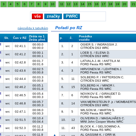
3
4
5
6
7
8
9
10
11
12
13
14
15
16
17
18
19
20
21
vše
značky
PWRC
Pořadí po RZ
nápověda k tabulkám
Ztráta na 1.
Posádka
Sk.
Čas v RZ
p.
č.
Ztráta před.
vozidlo
00:00.0
OGIER S. / INGRASSIA J.
02:41.1
1.
2
wrc
00:00.0
CITROËN DS3 WRC
00:00.1
LOEB S. / ELENA D.
02:41.2
2.
1
wrc
00:00.1
CITROËN DS3 WRC
00:01.7
LATVALA J.-M. / ANTTILA M.
02:42.8
3.
4
wrc
00:01.6
FORD Fiesta RS WRC
00:02.5
HIRVONEN M. / LEHTINEN J.
02:43.6
4.
3
wrc
00:00.8
FORD Fiesta RS WRC
00:03.3
SOLBERG P. / PATTERSON C.
02:44.4
5.
11
wrc
00:00.8
CITROËN DS3 WRC
00:05.1
SOLBERG H. / MINOR I.
02:46.2
6.
15
wrc
00:01.8
FORD Fiesta RS WRC
00:05.4
NOVIKOV E. / GIRAUDET D.
02:46.5
7.
6
wrc
00:00.3
FORD Fiesta RS WRC
00:05.7
VAN MERKSTEIJN P. jr. / MOMBAERTS
02:46.8
8.
14
wrc
00:00.3
CITROËN DS3 WRC
00:06.0
WILSON M. / MARTIN S.
02:47.1
9.
5
wrc
00:00.3
FORD Fiesta RS WRC
00:10.4
OLIVEIRA D. / MAGALHÃES C.
02:51.5
10.
12
wrc
00:04.4
MINI John Cooper Works WRC
00:11.2
BLOCK K. / GELSOMINO A.
02:52.3
11.
43
wrc
00:00.8
FORD Fiesta RS WRC
00:11.9
AL QASSIMI K. / ORR M.