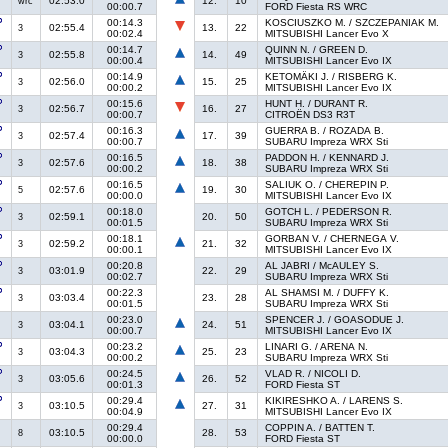
02:53.0
12.
10
wrc
00:00.7
FORD Fiesta RS WRC
00:14.3
KOSCIUSZKO M. / SZCZEPANIAK M.
02:55.4
13.
22
3
00:02.4
MITSUBISHI Lancer Evo X
00:14.7
QUINN N. / GREEN D.
02:55.8
14.
49
3
00:00.4
MITSUBISHI Lancer Evo IX
00:14.9
KETOMÄKI J. / RISBERG K.
02:56.0
15.
25
3
00:00.2
MITSUBISHI Lancer Evo IX
00:15.6
HUNT H. / DURANT R.
02:56.7
16.
27
3
00:00.7
CITROËN DS3 R3T
00:16.3
GUERRA B. / ROZADA B.
02:57.4
17.
39
3
00:00.7
SUBARU Impreza WRX Sti
00:16.5
PADDON H. / KENNARD J.
02:57.6
18.
38
3
00:00.2
SUBARU Impreza WRX Sti
00:16.5
SALIUK O. / CHEREPIN P.
02:57.6
19.
30
5
00:00.0
MITSUBISHI Lancer Evo IX
00:18.0
GOTCH L. / PEDERSON R.
02:59.1
20.
50
3
00:01.5
SUBARU Impreza WRX Sti
00:18.1
GORBAN V. / CHERNEGA V.
02:59.2
21.
32
3
00:00.1
MITSUBISHI Lancer Evo IX
00:20.8
AL JABRI / McAULEY S.
03:01.9
22.
29
3
00:02.7
SUBARU Impreza WRX Sti
00:22.3
AL SHAMSI M. / DUFFY K.
03:03.4
23.
28
3
00:01.5
SUBARU Impreza WRX Sti
00:23.0
SPENCER J. / GOASODUE J.
03:04.1
24.
51
3
00:00.7
MITSUBISHI Lancer Evo IX
00:23.2
LINARI G. / ARENA N.
03:04.3
25.
23
3
00:00.2
SUBARU Impreza WRX Sti
00:24.5
VLAD R. / NICOLI D.
03:05.6
26.
52
3
00:01.3
FORD Fiesta ST
00:29.4
KIKIRESHKO A. / LARENS S.
03:10.5
27.
31
3
00:04.9
MITSUBISHI Lancer Evo IX
00:29.4
COPPIN A. / BATTEN T.
03:10.5
28.
53
8
00:00.0
FORD Fiesta ST